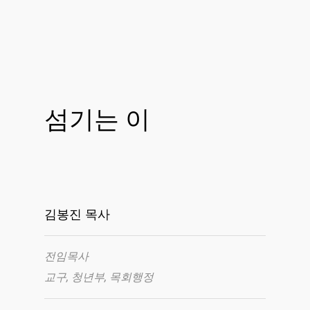
섬기는 이
김봉진 목사
전임목사
교구, 청년부, 목회행정