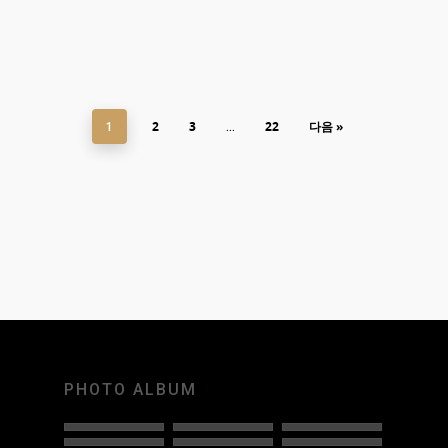
0
2
3
22
다음 »
1
…
PHOTO ALBUM